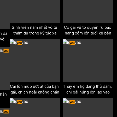
Sinh viên năm nhất vó tu 
Cô gái vú to quyến rũ bác 
thẩm du trong ký túc xa
hàng xóm lớn tuổi kế bên
n da 
vô 
odd
odd
Cái lồn múp ướt át của bạn 
Thấy em họ đang thủ dâm, 
gái, chịch hoài không chán
chị gái nứng lồn lao vào
hân 
h
odd
odd