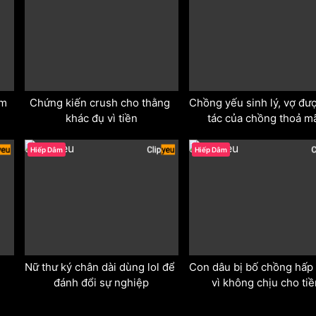
m 
Chứng kiến crush cho thằng 
Chồng yếu sinh lý, vợ đượ
khác đụ vì tiền
tác của chồng thoả m
odd
odd
Hiếp Dâm
Hiếp Dâm
Nữ thư ký chân dài dùng lol để 
Con dâu bị bố chồng hấp 
đánh đổi sự nghiệp
vì không chịu cho tiề