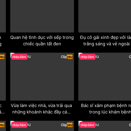
 
Quan hệ tình dục với sếp trong 
Đụ cô gái xinh đẹp với là
g
chiếc quần tất đen
trắng sáng và vẻ ngoài 
cùng cuốn hút.
odd
odd
Hiếp Dâm
Hiếp Dâm
 
Vừa làm việc nhà, vừa trải qua 
Bác sĩ xâm phạm bệnh n
i 
những khoảnh khắc đầy cám 
trong lúc khám bện
dỗ trong bộ váy xuyên thấu
odd
odd
Hiếp Dâm
Hiếp Dâm