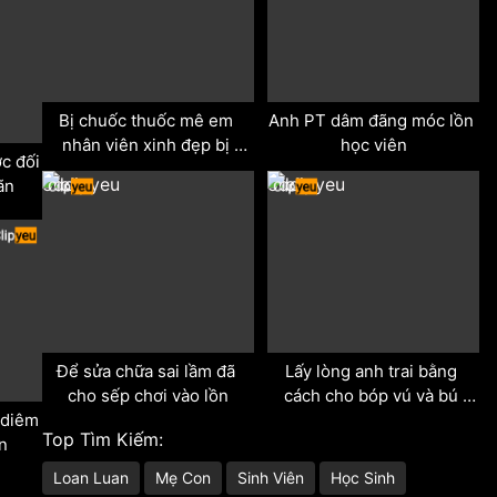
Bị chuốc thuốc mê em 
Anh PT dâm đãng móc lồn 
nhân viên xinh đẹp bị 
học viên
c đối 
cưỡng hiếp
odd
odd
ãn
Để sửa chữa sai lầm đã 
Lấy lòng anh trai bằng 
cho sếp chơi vào lồn
cách cho bóp vú và bú 
diêm 
buối v
Top Tìm Kiếm:
n
Loan Luan
Mẹ Con
Sinh Viên
Học Sinh