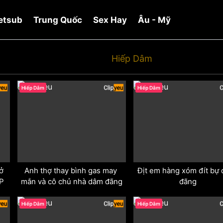
etsub
Trung Quốc
Sex Hay
Âu - Mỹ
Hiếp Dâm
odd
odd
Hiếp Dâm
Hiếp Dâm
 
Anh thợ thay bình gas may 
Địt em hàng xóm đít bự 
IP
mắn và cô chủ nhà dâm đãng
đãng
odd
odd
Hiếp Dâm
Hiếp Dâm