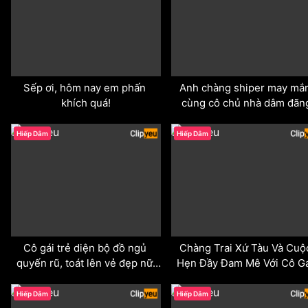
Sếp ơi, hôm nay em phấn 
Anh chàng shiper may mắn
khích quá!
cùng cô chủ nhà dâm đãn
odd
odd
Hiếp Dâm
Hiếp Dâm
Cô gái trẻ diện bộ đồ ngủ 
Chàng Trai Xứ Tàu Và Cuộc
quyến rũ, toát lên vẻ đẹp nữ 
Hẹn Đầy Đam Mê Với Cô Gá
tính và cuốn hút.
Xinh Đẹp
odd
odd
Hiếp Dâm
Hiếp Dâm