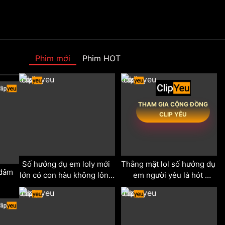
Phim mới
Phim HOT
odd
odd
THAM GIA CỘNG ĐỒNG
CLIP YÊU
Số hưởng đụ em loly mới 
Thằng mặt lol số hưởng đụ 
dâm 
lớn có con hàu không lông 
em người yêu là hót 
cực múp
tiktoker cực xinh
odd
odd