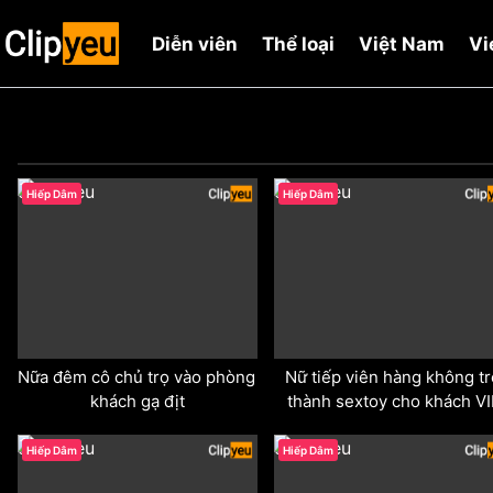
Diễn viên
Thể loại
Việt Nam
Vi
odd
odd
Hiếp Dâm
Hiếp Dâm
Nữa đêm cô chủ trọ vào phòng 
Nữ tiếp viên hàng không trở
khách gạ địt
thành sextoy cho khách V
odd
odd
Hiếp Dâm
Hiếp Dâm