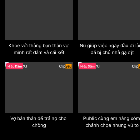
Khoe với thằng bạn thân vợ 
Nữ giúp việc ngày đầu đi là
mình rất dâm và cái kết
đã bị chủ nhà gạ địt
odd
odd
Hiếp Dâm
Hiếp Dâm
Vợ bán thân để trả nợ cho 
Public cùng em hàng xóm 
chồng
chảnh chọe nhưng vú to