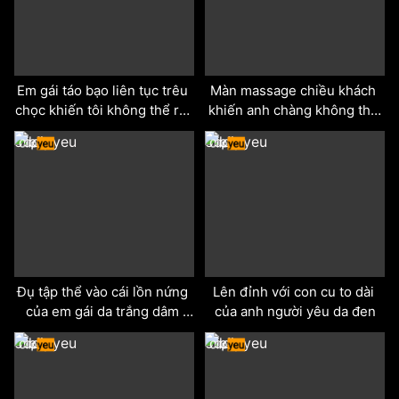
Em gái táo bạo liên tục trêu 
Màn massage chiều khách 
chọc khiến tôi không thể rời 
khiến anh chàng không thể 
mắt
quên
odd
odd
Đụ tập thể vào cái lồn nứng 
Lên đỉnh với con cu to dài 
của em gái da trắng dâm 
của anh người yêu da đen
đãng
odd
odd