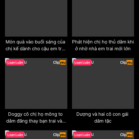
Món quà vào buổi sáng của 
Phát hiện chị họ thủ dâm khi 
chị kế dành cho cậu em trai 
ở nhờ nhà em trai mới lớn
khoai to
odd
odd
Loạn Luân
Loạn Luân
Doggy cô chị họ mông to 
Dượng và hai cô con gái 
dâm đãng thay bạn trai vào 
dâm tặc
buổi sáng
odd
odd
Loạn Luân
Loạn Luân