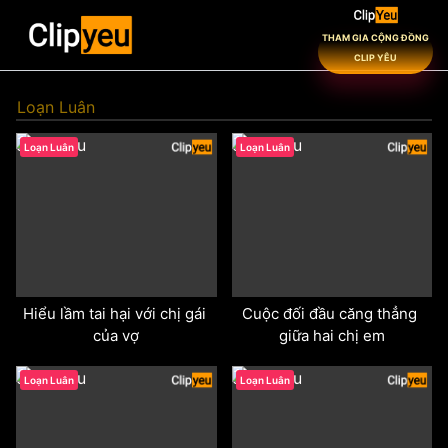
THAM GIA CỘNG ĐỒNG
CLIP YÊU
Loạn Luân
Loạ
odd
odd
Loạn Luân
Loạn Luân
Hiểu lầm tai hại với chị gái 
Cuộc đối đầu căng thẳng 
của vợ
giữa hai chị em
odd
odd
Loạn Luân
Loạn Luân