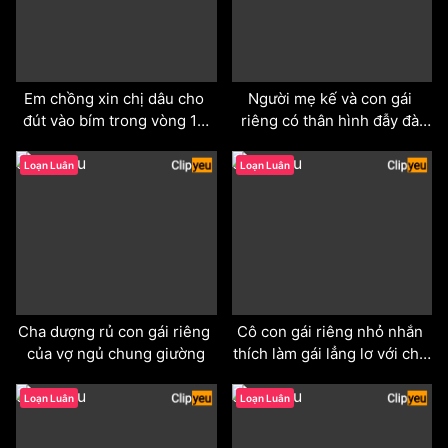
Em chồng xin chị dâu cho 
Người mẹ kế và con gái 
đút vào bím trong vòng 10 
riêng có thân hình đẫy đà 
giây
đồng ý tham gia cuộc vui tay 
odd
odd
ba đầy nóng bỏng
Loạn Luân
Loạn Luân
Cha dượng rủ con gái riêng 
Cô con gái riêng nhỏ nhắn 
của vợ ngủ chung giường
thích làm gái lẳng lơ với cha 
dượng.
odd
odd
Loạn Luân
Loạn Luân