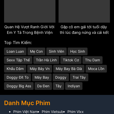
Quan Hệ Vượt Ranh Giới Với 
Gặp cô em gái tới tuổi dậy 
Em Y Tá Trong Bệnh Viện
thì lúc đang nứng và cái kết
Top Tìm Kiếm:
Loan Luan
Mẹ Con
Sinh Viên
Học Sinh
Sexx Tập Thể
Trần Hà Linh
Tiktok Cơ
Thu Dam
Khẩu Dâm
Máy Báy Vn
Máy Bay Bà Già
Moca Lồn
Doggy Đít To
Máy Bay
Doggy
Trai Tây
Doggy Big Ass
Da Đen
Tây
Indiyan
Danh Mục Phim
Phim Việt Nam
Phim Vietsub
Phim Vlxx