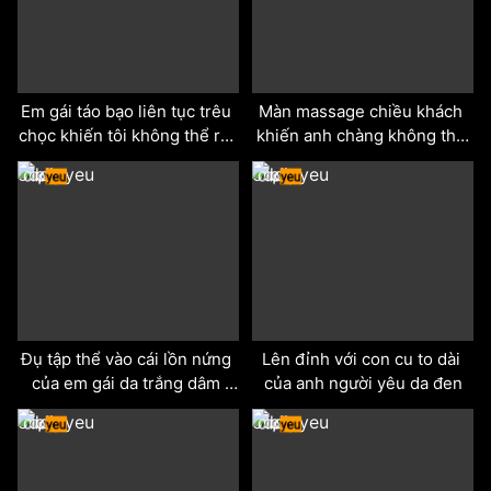
Em gái táo bạo liên tục trêu 
Màn massage chiều khách 
chọc khiến tôi không thể rời 
khiến anh chàng không thể 
mắt
quên
odd
odd
Đụ tập thể vào cái lồn nứng 
Lên đỉnh với con cu to dài 
của em gái da trắng dâm 
của anh người yêu da đen
đãng
odd
odd