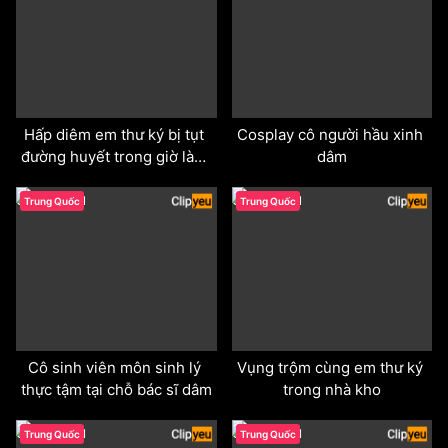
Hấp diêm em thư ký bị tụt 
Cosplay cô người hầu xinh 
đường huyết trong giờ làm 
dâm
việc
odd
odd
Trung Quốc
Trung Quốc
Cô sinh viên môn sinh lý 
Vụng trộm cùng em thư ký 
thực tậm tại chỗ bác sĩ dâm
trong nhà kho
odd
odd
Trung Quốc
Trung Quốc