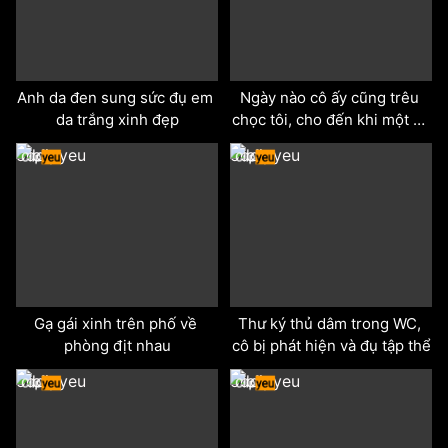
Anh da đen sung sức đụ em 
Ngày nào cô ấy cũng trêu 
da trắng xinh đẹp
chọc tôi, cho đến khi một bí 
mật bất ngờ được hé lộ...
odd
odd
Gạ gái xinh trên phố về 
Thư ký thủ dâm trong WC, 
phòng địt nhau
cô bị phát hiện và đụ tập thể
odd
odd