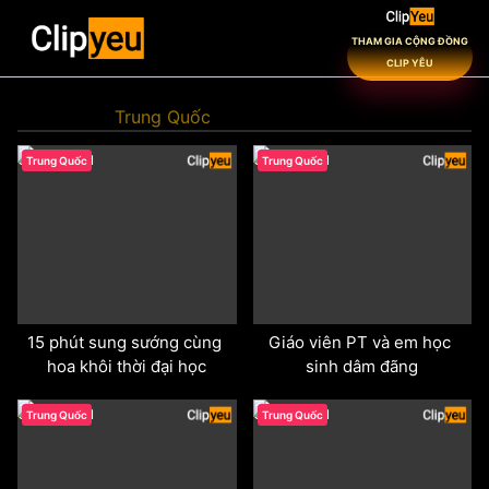
THAM GIA CỘNG ĐỒNG
CLIP YÊU
Trung Quốc
odd
odd
Trung Quốc
Trung Quốc
15 phút sung sướng cùng 
Giáo viên PT và em học 
hoa khôi thời đại học
sinh dâm đãng
odd
odd
Trung Quốc
Trung Quốc