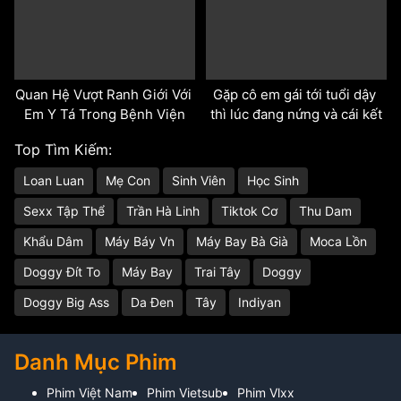
Quan Hệ Vượt Ranh Giới Với 
Gặp cô em gái tới tuổi dậy 
Em Y Tá Trong Bệnh Viện
thì lúc đang nứng và cái kết
Top Tìm Kiếm:
Loan Luan
Mẹ Con
Sinh Viên
Học Sinh
Sexx Tập Thể
Trần Hà Linh
Tiktok Cơ
Thu Dam
Khẩu Dâm
Máy Báy Vn
Máy Bay Bà Già
Moca Lồn
Doggy Đít To
Máy Bay
Trai Tây
Doggy
Doggy Big Ass
Da Đen
Tây
Indiyan
Danh Mục Phim
Phim Việt Nam
Phim Vietsub
Phim Vlxx