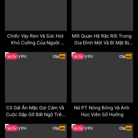
Chiếc Váy Ren Và Sức Hút 
Mối Quan Hệ Rắc Rối Trong 
Khó Cưỡng Của Người 
Gia Đình Mới Và Bí Mật Bị 
Thương
Che Giấu
odd
odd
Vú To
Vú To
Cô Gái Ăn Mặc Gợi Cảm Và 
Nữ PT Nóng Bỏng Và Anh 
Cuộc Gặp Gỡ Bất Ngờ Trên 
Học Viên Số Hưởng
Chuyến Tàu
odd
odd
Vú To
Vú To