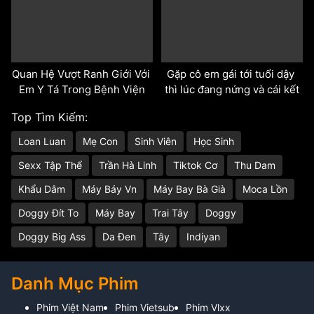
Quan Hệ Vượt Ranh Giới Với 
Gặp cô em gái tới tuổi dậy 
Em Y Tá Trong Bệnh Viện
thì lúc đang nứng và cái kết
Top Tìm Kiếm:
Loan Luan
Mẹ Con
Sinh Viên
Học Sinh
Sexx Tập Thể
Trần Hà Linh
Tiktok Cơ
Thu Dam
Khẩu Dâm
Máy Báy Vn
Máy Bay Bà Già
Moca Lồn
Doggy Đít To
Máy Bay
Trai Tây
Doggy
Doggy Big Ass
Da Đen
Tây
Indiyan
Danh Mục Phim
Phim Việt Nam
Phim Vietsub
Phim Vlxx