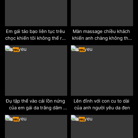
Em gái táo bạo liên tục trêu 
Màn massage chiều khách 
chọc khiến tôi không thể rời 
khiến anh chàng không thể 
mắt
quên
odd
odd
Đụ tập thể vào cái lồn nứng 
Lên đỉnh với con cu to dài 
của em gái da trắng dâm 
của anh người yêu da đen
đãng
odd
odd